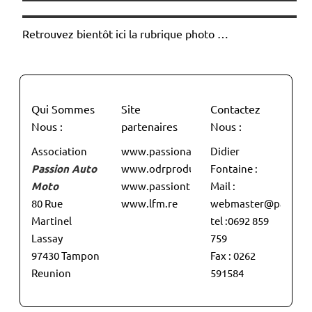
Retrouvez bientôt ici la rubrique photo …
Qui Sommes
Site
Contactez
Nous :
partenaires
Nous :
Association
www.passionauto.re
Didier
Passion Auto
www.odrproductionvideo.re
Fontaine :
Moto
www.passiontuning974.fr
Mail :
80 Rue
www.lfm.re
webmaster@passiont
Martinel
tel :0692 859
Lassay
759
97430 Tampon
Fax : 0262
Reunion
591584